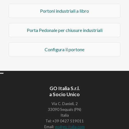
Portoni industriali a libro
Porta Pedonale per chiusure industriali
Configura il portone
GO Italia S.r.l.
a Socio Unico
Via C. Danieli, 2
33090 Sequals (PN)
Italia
Tel: +39 0427 519011
Email:
go@go-italia.com