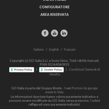
CONFIGURATORE
AREA RISERVATA
Italiano
/
English
/
Français
Copyright (c) GO Italia S.r.l. a Socio Unico, Tutti i diritti riservati.
P.IVA 01564060935
|
|
Condizioni Generali di
Privacy Policy
Cookie Policy
Vendita
GO Italia è parte del Gruppo Breda - I veri
Portoni da garage
made in Italy
.
Le informazioni riportate hanno valore puramente indicativo e
possono essere modificate da GO Italia senza preavviso. I colori
raffigurati sono puramente indicativi.