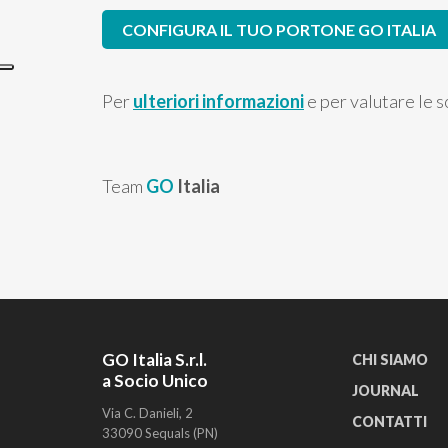
CONFIGURA IL TUO PORTONE GO ITALIA
Per
ulteriori informazioni
e per valutare le s
Team
GO
Italia
GO Italia S.r.l.
CHI SIAMO
a Socio Unico
JOURNAL
Via C. Danieli, 2
CONTATTI
33090 Sequals (PN)