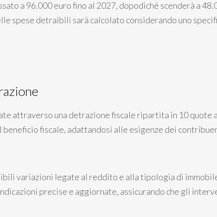
issato a 96.000 euro fino al 2027, dopodiché scenderà a 48.0
lle spese detraibili sarà calcolato considerando uno specif
razione
 attraverso una detrazione fiscale ripartita in 10 quote an
eneficio fiscale, adattandosi alle esigenze dei contribuen
bili variazioni legate al reddito e alla tipologia di immobil
indicazioni precise e aggiornate, assicurando che gli interve