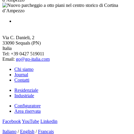
GO Italia S.r.l.
a Socio Unico
Via C. Danieli, 2
33090 Sequals (PN)
Italia
Tel: +39 0427 519011
Email:
go@go-italia.com
Chi siamo
Journal
Contatti
Residenziale
Industriale
Configuratore
Area riservata
Facebook
YouTube
Linkedin
Italiano
/
English
/
Français