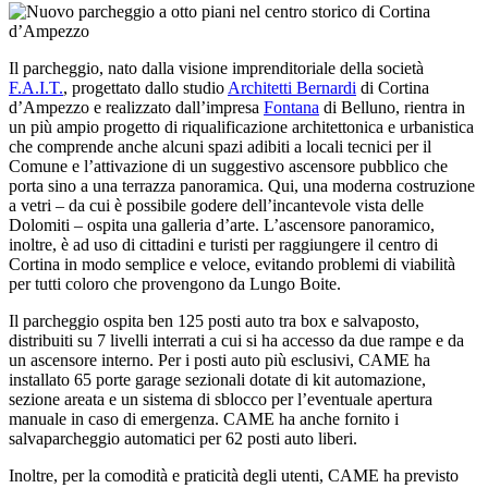
Il parcheggio, nato dalla visione imprenditoriale della società
F.A.I.T.
, progettato dallo studio
Architetti Bernardi
di Cortina
d’Ampezzo e realizzato dall’impresa
Fontana
di Belluno, rientra in
un più ampio progetto di riqualificazione architettonica e urbanistica
che comprende anche alcuni spazi adibiti a locali tecnici per il
Comune e l’attivazione di un suggestivo ascensore pubblico che
porta sino a una terrazza panoramica. Qui, una moderna costruzione
a vetri – da cui è possibile godere dell’incantevole vista delle
Dolomiti – ospita una galleria d’arte. L’ascensore panoramico,
inoltre, è ad uso di cittadini e turisti per raggiungere il centro di
Cortina in modo semplice e veloce, evitando problemi di viabilità
per tutti coloro che provengono da Lungo Boite.
Il parcheggio ospita ben 125 posti auto tra box e salvaposto,
distribuiti su 7 livelli interrati a cui si ha accesso da due rampe e da
un ascensore interno. Per i posti auto più esclusivi, CAME ha
installato 65 porte garage sezionali dotate di kit automazione,
sezione areata e un sistema di sblocco per l’eventuale apertura
manuale in caso di emergenza. CAME ha anche fornito i
salvaparcheggio automatici per 62 posti auto liberi.
Inoltre, per la comodità e praticità degli utenti, CAME ha previsto