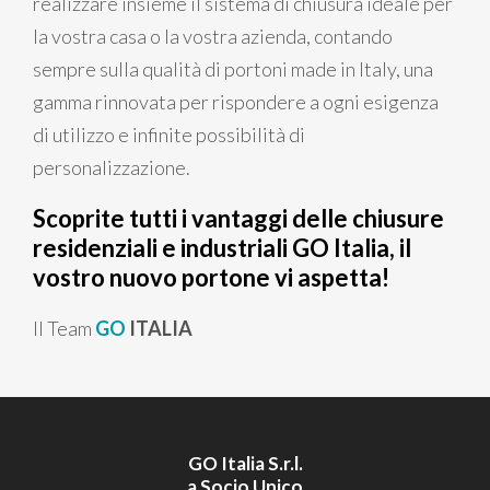
realizzare insieme il sistema di chiusura ideale per
la vostra casa o la vostra azienda, contando
sempre sulla qualità di portoni made in Italy, una
gamma rinnovata per rispondere a ogni esigenza
di utilizzo e infinite possibilità di
personalizzazione.
Scoprite tutti i vantaggi delle chiusure
residenziali e industriali GO Italia, il
vostro nuovo portone vi aspetta!
Il Team
GO
ITALIA
GO Italia S.r.l.
a Socio Unico