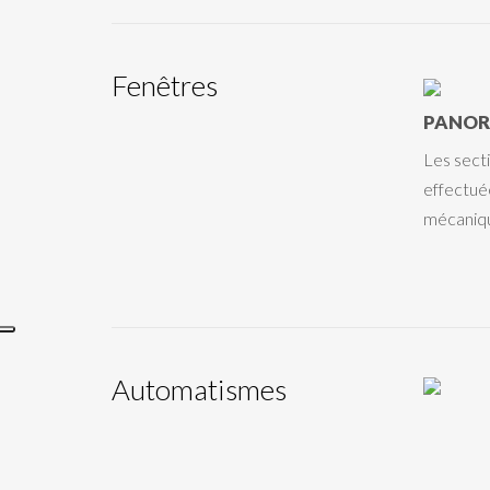
Fenêtres
PANOR
Les sect
effectuée
mécaniqu
Automatismes