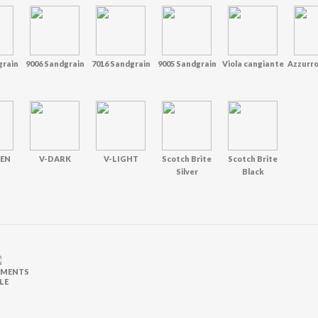
grain
9006 Sandgrain
7016 Sandgrain
9005 Sandgrain
Viola cangiante
Azzurro
EN
V-DARK
V-LIGHT
Scotch Brite
Scotch Brite
Silver
Black
EMENTS
LE