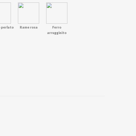
 perlato
Rame rosa
Ferro
arrugginito