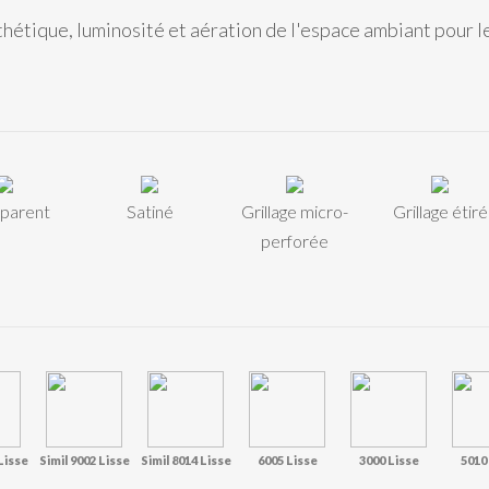
étique, luminosité et aération de l'espace ambiant pour les
sparent
Satiné
Grillage micro-
Grillage étiré
perforée
Lisse
Simil 9002 Lisse
Simil 8014 Lisse
6005 Lisse
3000 Lisse
5010