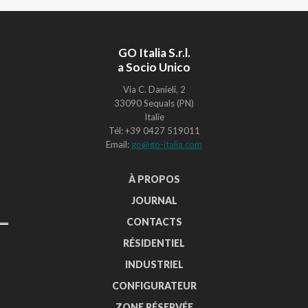
GO Italia S.r.l.
a Socio Unico
Via C. Danieli, 2
33090 Sequals (PN)
Italie
Tél: +39 0427 519011
Email:
go@go-italia.com
À PROPOS
JOURNAL
CONTACTS
RÉSIDENTIEL
INDUSTRIEL
CONFIGURATEUR
ZONE RÉSERVÉE