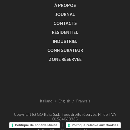
À PROPOS
JOURNAL
CONTACTS
RÉSIDENTIEL
INDUSTRIEL
CONFIGURATEUR
ZONE RÉSERVÉE
Italiano
/
English
/
Français
Copyright (c) GO Italia S.r.l., Tous droits réservés. N° de TVA
01564060935
|
Politique de confidentialité
Politique relative aux Cookies