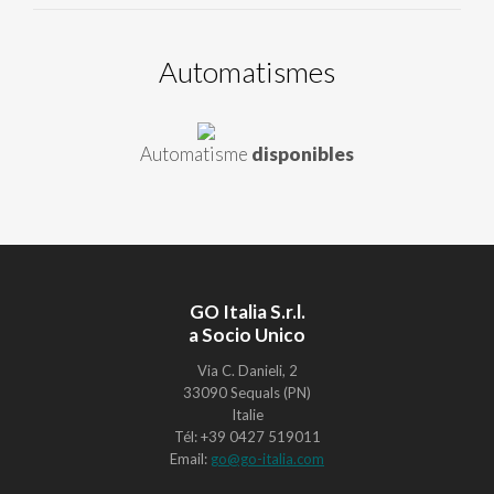
Automatismes
Automatisme
disponibles
GO Italia S.r.l.
a Socio Unico
Via C. Danieli, 2
33090 Sequals (PN)
Italie
Tél: +39 0427 519011
Email:
go@go-italia.com