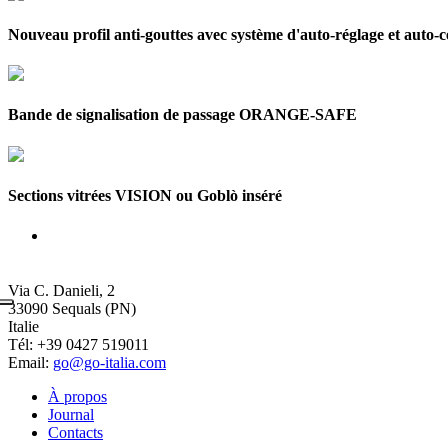
Nouveau profil anti-gouttes avec système d'auto-réglage et auto-
Bande de signalisation de passage ORANGE-SAFE
Sections vitrées VISION ou Goblò inséré
GO Italia S.r.l.
a Socio Unico
Via C. Danieli, 2
33090 Sequals (PN)
Italie
Tél: +39 0427 519011
Email:
go@go-italia.com
À propos
Journal
Contacts