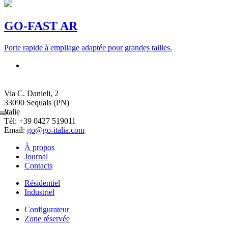
GO-FAST AR
Porte rapide à empilage adaptée pour grandes tailles.
GO Italia S.r.l.
a Socio Unico
Via C. Danieli, 2
33090 Sequals (PN)
Italie
Tél: +39 0427 519011
Email:
go@go-italia.com
À propos
Journal
Contacts
Résidentiel
Industriel
Configurateur
Zone réservée