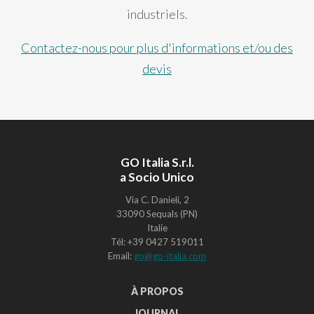
industriels.
Contactez-nous pour plus d'informations et/ou des
devis
GO Italia S.r.l.
a Socio Unico
Via C. Danieli, 2
33090 Sequals (PN)
Italie
Tél: +39 0427 519011
Email:
go@go-italia.com
À PROPOS
JOURNAL